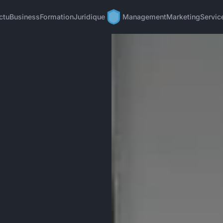
ctu
Business
Formation
Juridique
Management
Marketing
Servic