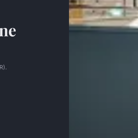
une
R).