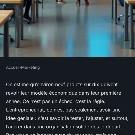
Accueil
›
Marketing
MARKETING
Faites décoller votre projet
On estime qu’environ neuf projets sur dix doivent
revoir leur modèle économique dans leur première
avec Startup Factory
année. Ce n’est pas un échec, c’est la règle.
L’entrepreneuriat, ce n’est pas seulement avoir une
Rémy
•
16/06/2026 07:37
•
7 min de lecture
idée géniale : c’est savoir la tester, l’ajuster, et surtout,
l’ancrer dans une organisation solide dès le départ.