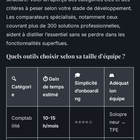
critères à peser selon votre stade de développement.
Les comparateurs spécialisés, notamment ceux
couvrant plus de 300 solutions professionnelles,
aident à distiller l’essentiel sans se perdre dans les
fonctionnalités superflues.
Quels outils choisir selon sa taille d’équipe ?
🎓
👥
🔍
⏱️ Gain
Simplicité
Adéquat
Catégori
de temps
d’onboardi
ion
e
estimé
ng
équipe
Solopre
Comptab
10-15
⭐⭐⭐⭐☆
neur →
ilité
h/mois
TPE