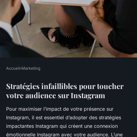
Accueil
›
Marketing
MARKETING
Stratégies infaillibles pour toucher
Maîtrisez l'art de toucher votre
votre audience sur Instagram
audience sur Instagram avec
ces stratégies infaillibles !
Pour maximiser l’impact de votre présence sur
Instagram, il est essentiel d’adopter des stratégies
Nolan
•
20 juillet 2025
•
6 min de lecture
impactantes Instagram qui créent une connexion
émotionnelle Instagram avec votre audience. L’une