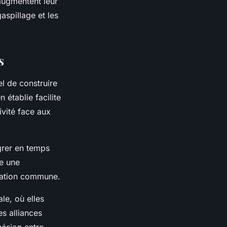
 augmentent leur
gaspillage et les
s
l de construire
 établie facilite
ivité face aux
grer en temps
re une
fication commune.
le, où elles
es alliances