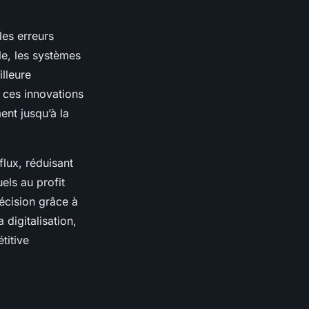
les erreurs
e, les systèmes
illeure
 ces innovations
ent jusqu’à la
flux, réduisant
els au profit
décision grâce à
 digitalisation,
titive