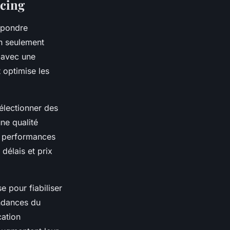
rcing
répondre
on seulement
s avec une
t optimise les
sélectionner des
une qualité
es performances
délais et prix
e pour fiabiliser
endances du
cation