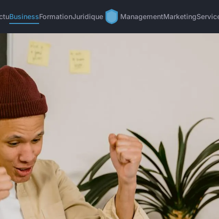
ctu
Business
Formation
Juridique
Management
Marketing
Servic