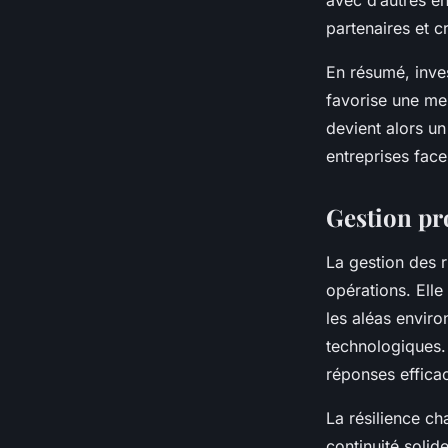
avec d’autres e
partenaires et c
En résumé, inve
favorise une me
devient alors un
entreprises fac
Gestion pro
La gestion des r
opérations. Elle
les aléas enviro
technologiques. 
réponses effica
La résilience c
continuité solid