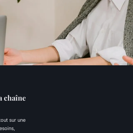
a chaîne
tout sur une
esoins,