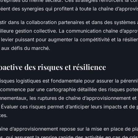
ntreprises du même secteur. Ces stratégies renforcent la co
réent des synergies qui profitent à toute la chaîne d’approv
stir dans la collaboration partenaires et dans des systèmes
illeure gestion collective. La communication chaîne d’appr
 levier puissant pour augmenter la compétitivité et la résili
e aux défis du marché.
active des risques et résilience
isques logistiques est fondamentale pour assurer la pérenni
 commence par une cartographie détaillée des risques potent
nnementaux, les ruptures de chaîne d’approvisionnement et 
Évaluer ces risques permet d’anticiper leurs impacts et de
ces.
haîne d’approvisionnement repose sur la mise en place de pl
es, qui assurent la reprise rapide des activités en cas de cri