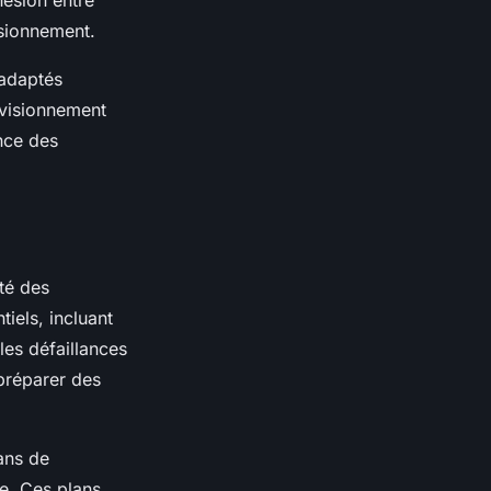
hésion entre
isionnement.
 adaptés
ovisionnement
ence des
té des
iels, incluant
les défaillances
 préparer des
ans de
se. Ces plans