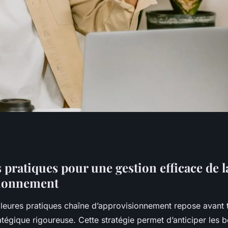
lleures pratiques
 pratiques pour une gestion efficace de l
sionnement
a chaîne
lleures pratiques chaîne d’approvisionnement repose avant 
t ?
ratégique rigoureuse. Cette stratégie permet d’anticiper les b