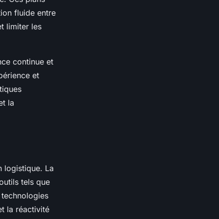
on fluide entre
 limiter les
nce continue et
périence et
tiques
t la
 logistique. La
utils tels que
es technologies
t la réactivité