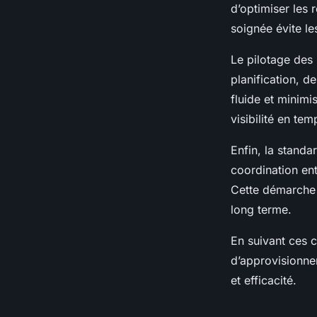
d’optimiser les 
soignée évite le
Nolan
•
20 juillet 2025
•
6 min de lecture
Le pilotage des 
planification, d
fluide et minimi
visibilité en te
Enfin, la standa
coordination ent
Cette démarche 
long terme.
En suivant ces c
d’approvisionnem
et efficacité.