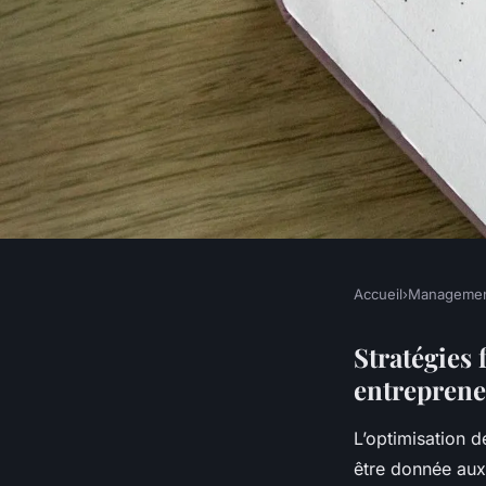
Accueil
›
Manageme
MANAGEMENT
Optimisez Votre Age
Stratégies
entreprene
Indispensable pour 
L’optimisation d
Toujours Pressés
être donnée aux 