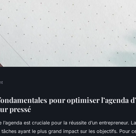
nt
nda : Le Guide
 fondamentales pour optimiser l’agenda d
ur pressé
les Entrepreneurs
e l’agenda est cruciale pour la réussite d’un entrepreneur. La
tâches ayant le plus grand impact sur les objectifs. Pour cel