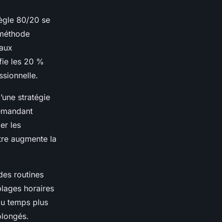
ègle 80/20 se
 méthode
 aux
ifie les 20 %
ssionnelle.
’une stratégie
demandant
er les
utre augmente la
des routines
plages horaires
du temps plus
olongés.