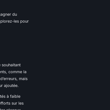
gagner du
xplorez-les pour
e souhaitant
rents, comme la
d’erreurs, mais
r ajoutée.
tés à faible
forts sur les