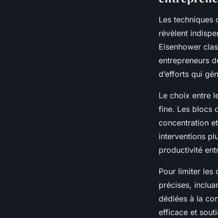
Les techniques 
révèlent indispe
Eisenhower clas
entrepreneurs de
d’efforts qui gé
Le choix entre l
fine. Les blocs
concentration et
interventions pl
productivité ent
Pour limiter les
précises, inclua
dédiées à la con
efficace et sout