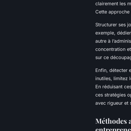
clairement les m
Cette approche g
Nolan
•
20 juillet 2025
•
5 min de lecture
Structurer ses 
exemple, dédier 
autre à l’admini
concentration et
sur ce découpa
Enfin, détecter 
inutiles, limitez
En réduisant ces
ces stratégies o
avec rigueur et 
Méthodes a
entrepren