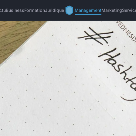
ctu
Business
Formation
Juridique
Management
Marketing
Servic