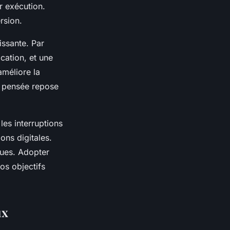
r exécution.
rsion.
issante. Par
cation, et une
améliore la
en pensée repose
les interruptions
ions digitales.
ques. Adopter
os objectifs
ux