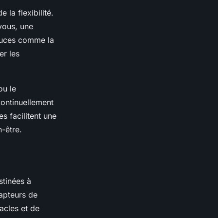
 la flexibilité.
vous, une
stuces comme la
er les
ou le
continuellement
s facilitent une
n-être.
stinées à
capteurs de
tacles et de