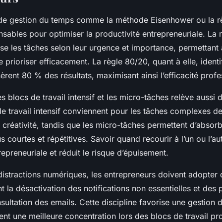
de gestion du temps comme la méthode Eisenhower ou la r
nsables pour optimiser la productivité entrepreneuriale. La
se les tâches selon leur urgence et importance, permettant
 prioriser efficacement. La règle 80/20, quant à elle, ident
nèrent 80 % des résultats, maximisant ainsi l’efficacité profe
es blocs de travail intensif et les micro-tâches relève aussi d
 de travail intensif conviennent pour les tâches complexes 
 créativité, tandis que les micro-tâches permettent d’absorb
us courtes et répétitives. Savoir quand recourir à l’un ou l’a
repreneuriale et réduit le risque d’épuisement.
 distractions numériques, les entrepreneurs doivent adopter 
nt la désactivation des notifications non essentielles et des 
sultation des emails. Cette discipline favorise une gestion 
ient une meilleure concentration lors des blocs de travail pr