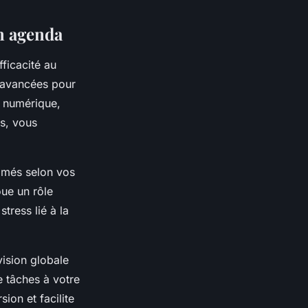
n agenda
fficacité au
s avancées pour
é numérique,
ls, vous
ammés selon vos
ue un rôle
stress lié à la
vision globale
e tâches à votre
ion et facilite