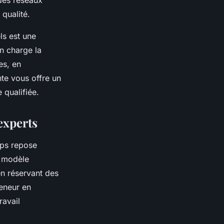
des réseaux
qualité.
ls est une
en charge la
es, en
nte vous offre un
 qualifiée.
experts
mps repose
n modèle
en réservant des
eneur en
ravail