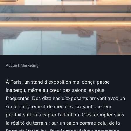
Accueil
›
Marketing
MARKETING
Cachez vos problèmes avec un
À Paris, un stand d’exposition mal conçu passe
inaperçu, même au cœur des salons les plus
stand d'exposition sur mesure
fréquentés. Des dizaines d’exposants arrivent avec un
à Paris
simple alignement de meubles, croyant que leur
produit suffira à capter l’attention. C’est compter sans
Rémy
•
31/03/2026 17:22
•
11 min de lecture
la réalité du terrain : sur un salon comme celui de la