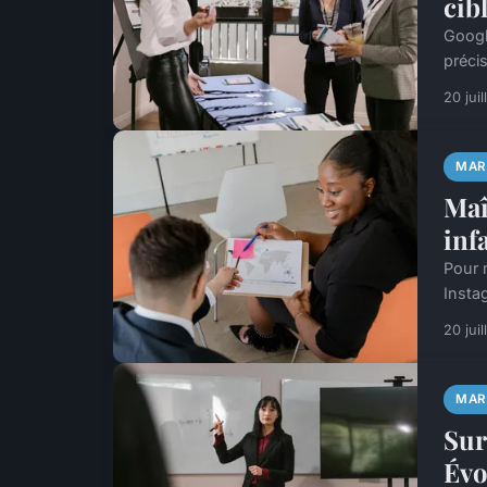
cib
Googl
préci
20 jui
MAR
Maî
infa
Pour 
Insta
20 jui
MAR
Sur
Évo