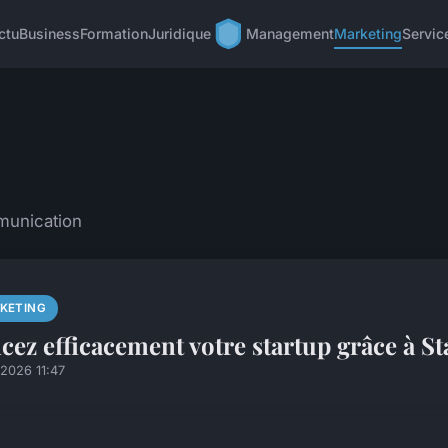
ctu
Business
Formation
Juridique
Management
Marketing
Servic
mmunication
KETING
cez efficacement votre startup grâce à St
2026 11:47