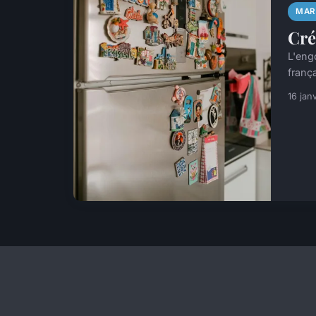
MAR
Cré
L'eng
frança
16 jan