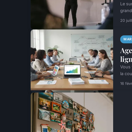
Le su
grand
20 jui
MAR
Age
lig
Vous f
la cou
16 fév