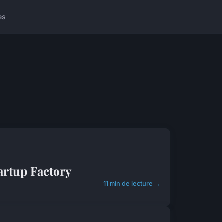
es
artup Factory
11 min de lecture →